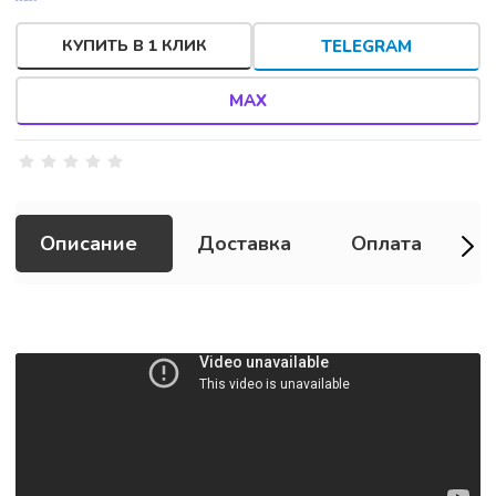
КУПИТЬ В 1 КЛИК
TELEGRAM
MAX
Описание
Доставка
Оплата
Г